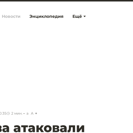
Новости
Энциклопедия
Ещё
0:35
2
мин.
a
A
а атаковали