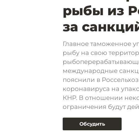
рыбы из Ро
за санкци
Главное таможенное у
рыбу на свою террито
рыбоперерабатывающи
международные санкци
пояснили в Россельхоз
коронавируса на упако
КНР. В отношении неко
ограничения будут дей
Обсудить