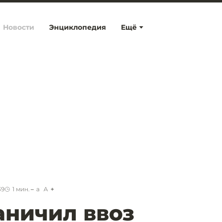
Новости
Энциклопедия
Ещё
39
1
мин.
a
A
аничил ввоз