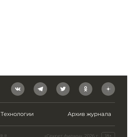
Технологии
Архив журнала
в в
«Секрет фирмы», 2026 г.
18+