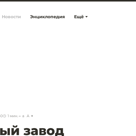
Новости
Энциклопедия
Ещё
40
1
мин.
a
A
ый завод