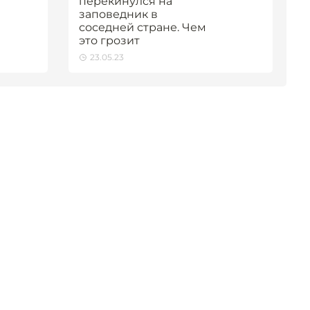
перекинулся на
заповедник в
соседней стране. Чем
это грозит
23.05.23