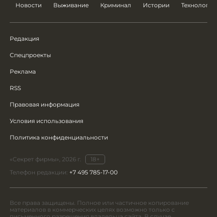
Новости
Выживание
Криминал
Истории
Технологии
Редакция
Спецпроекты
Реклама
RSS
Правовая информация
Условия использования
Политика конфиденциальности
«Секрет фирмы», 2026 г.
18+
Телефон редакции:
+7 495 785-17-00
Все права защищены. Полное или частичное копирование
материалов в коммерческих целях возможно только с
письменного разрешения владельца сайта. В случае