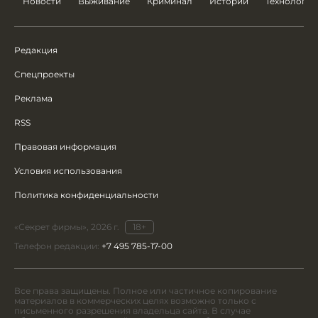
Новости
Выживание
Криминал
Истории
Технологии
Редакция
Спецпроекты
Реклама
RSS
Правовая информация
Условия использования
Политика конфиденциальности
«Секрет фирмы», 2026 г.
18+
Телефон редакции:
+7 495 785-17-00
Все права защищены. Полное или частичное копирование
материалов в коммерческих целях возможно только с
письменного разрешения владельца сайта. В случае