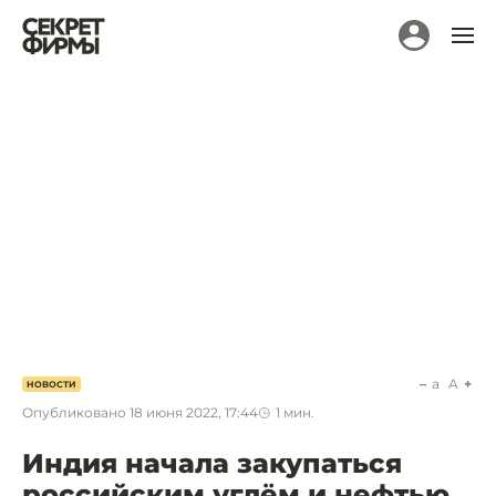
a
A
НОВОСТИ
Опубликовано
18 июня 2022, 17:44
1
мин.
Индия начала закупаться
российским углём и нефтью