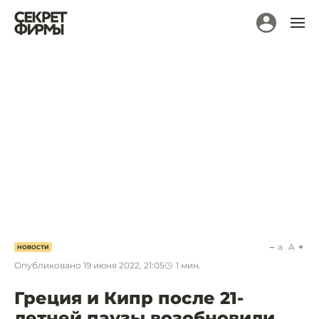
a
A
НОВОСТИ
Опубликовано
19 июня 2022, 21:05
1
мин.
Греция и Кипр после 21-
летней паузы возобновили