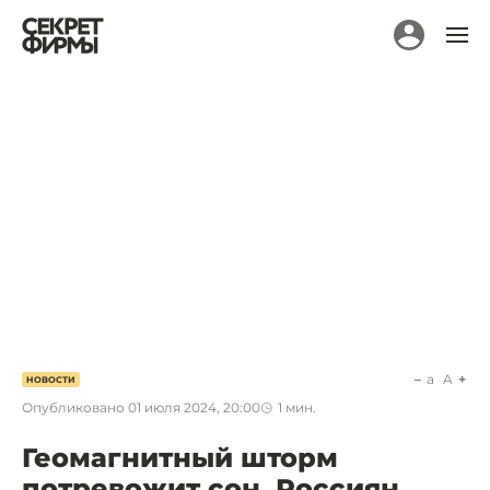
a
A
НОВОСТИ
Опубликовано
01 июля 2024, 20:00
1
мин.
Геомагнитный шторм
потревожит сон. Россиян