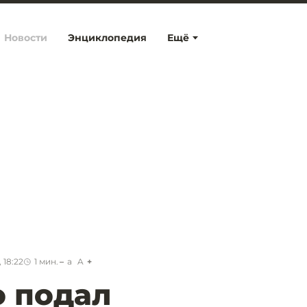
Новости
Энциклопедия
Ещё
 18:22
1
мин.
a
A
 подал