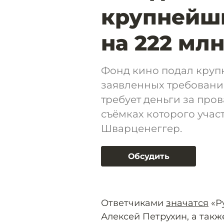
крупнейши
на 222 мл
Фонд кино подал круп
заявленных требований
требует деньги за пров
съёмках которого уча
Шварценеггер.
Обсудить
Ответчиками
значатся
«Ру
Алексей Петрухин, а такж