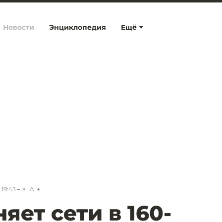
Новости
Энциклопедия
Ещё
 19:43
a
A
яет сети в 160-