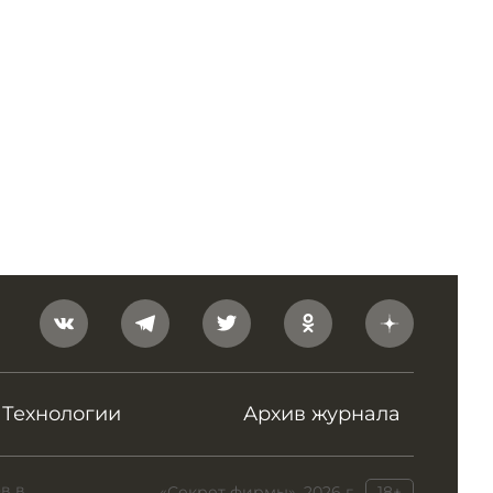
Технологии
Архив журнала
в в
«Секрет фирмы», 2026 г.
18+