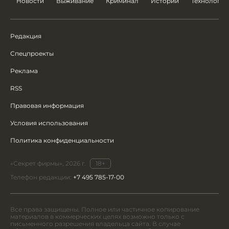
Новости
Выживание
Криминал
Истории
Технологии
Редакция
Спецпроекты
Реклама
RSS
Правовая информация
Условия использования
Политика конфиденциальности
«Секрет фирмы», 2026 г.
18+
Телефон редакции:
+7 495 785-17-00
Все права защищены. Полное или частичное копирование
материалов в коммерческих целях возможно только с
письменного разрешения владельца сайта. В случае