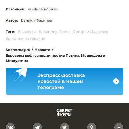
Источник:
eur-lex.europa.eu
Автор:
Даниил Фарниев
Теги:
Евросоюз
Владимир Путин
Дмитрий Медведев
Конфликт на Украине
Secretmag.ru
/
Новости
/
Евросоюз ввёл санкции против Путина, Медведева и
Мишустина
Экспресс-доставка
новостей в нашем
телеграме