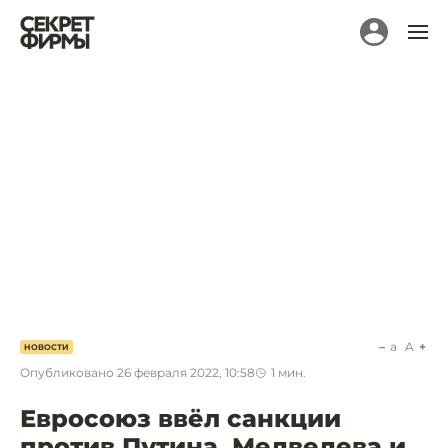
a
A
НОВОСТИ
Опубликовано
26 февраля 2022, 10:58
1
мин.
Евросоюз ввёл санкции
против Путина, Медведева и