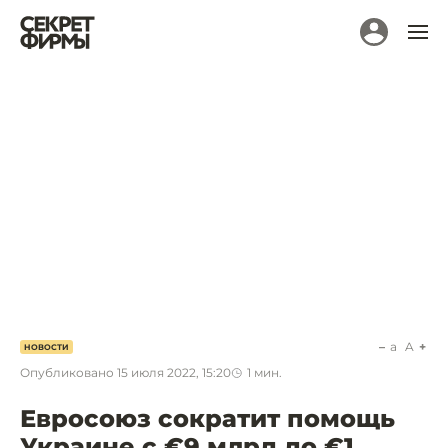
a
A
НОВОСТИ
Опубликовано
15 июля 2022, 15:20
1
мин.
Евросоюз сократит помощь
Украине с €9 млрд до €1