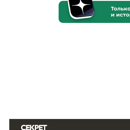
Тольк
и ист