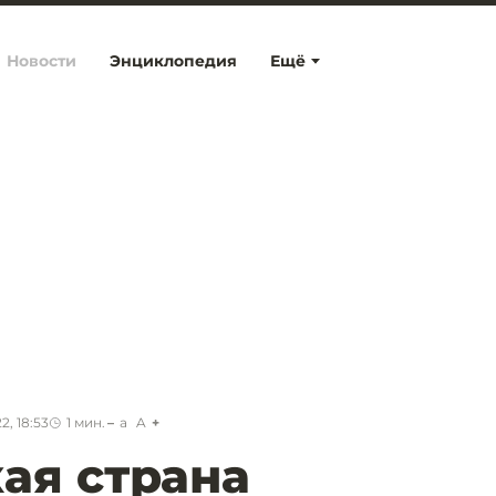
Новости
Энциклопедия
Ещё
2, 18:53
1
мин.
a
A
ая страна