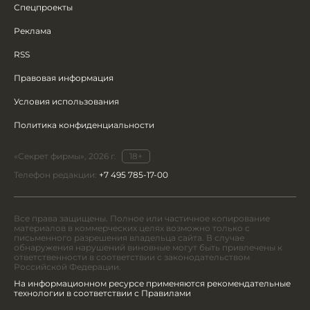
Спецпроекты
Реклама
RSS
Правовая информация
Условия использования
Политика конфиденциальности
«Секрет фирмы», 2026 г.
18+
Телефон редакции:
+7 495 785-17-00
Все права защищены. Полное или частичное копирование
материалов в коммерческих целях возможно только с
письменного разрешения владельца сайта. В случае
обнаружения нарушений виновные могут быть привлечены к
ответственности в соответствии с законодательством
Российской Федерации.
На информационном ресурсе применяются рекомендательные
технологии в соответствии с Правилами