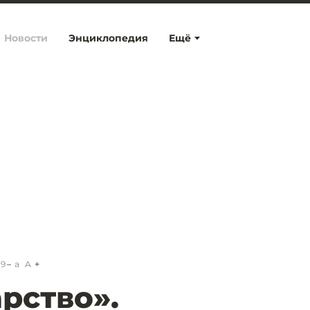
Новости
Энциклопедия
Ещё
19
a
A
рство».