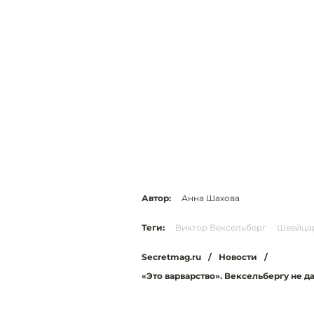
Автор:
Анна Шахова
Теги:
Виктор Вексельберг
Швейца
Secretmag.ru
/
Новости
/
«Это варварство». Вексельбергу не 