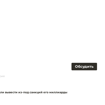
Обсудить
рия
дали вывести из-под санкций его миллиарды