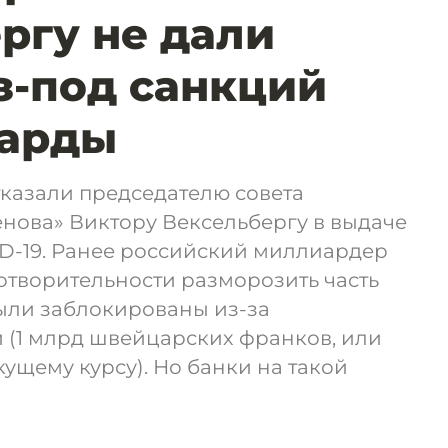
ргу не дали
з-под санкций
иарды
казали председателю совета
нова» Виктору Вексельбергу в выдаче
ID-19. Ранее российский миллиардер
отворительности разморозить часть
были заблокированы из-за
 (1 млрд швейцарских франков, или
кущему курсу). Но банки на такой