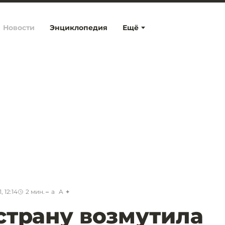
Новости
Энциклопедия
Ещё
 12:14
2
мин.
a
A
страну возмутила