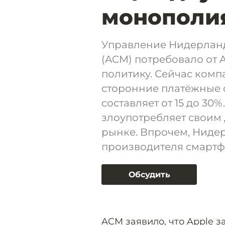
монополия
Управление Нидерланд
(ACM) потребовало от 
политику. Сейчас комп
сторонние платёжные с
составляет от 15 до 30%
злоупотребляет свои
рынке. Впрочем, Ниде
производителя смартф
Обсудить
ACM заявило, что Apple 