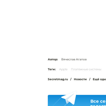
Автор:
Вячеслав Агапов
Теги:
Apple
Платёжные системы
Secretmag.ru
/
Новости
/
Ещё одн
Все се