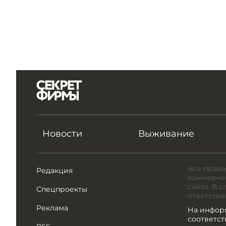
Новости
Выживание
Все права
Редакция
коммерчес
сайта. В 
Спецпроекты
ответстве
Реклама
На инфор
соответс