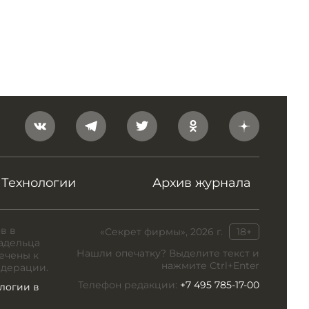
Технологии
Архив журнала
в в
«Секрет фирмы», 2026 г.
18+
адельца
Нашли опечатку? Выделите текст и
ечены к
нажмите Ctrl+Enter
едерации.
Телефон редакции:
+7 495 785-17-00
логии в