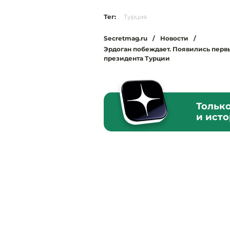
Тег:
Турция
Secretmag.ru
/
Новости
/
Эрдоган побеждает. Появились первы
президента Турции
Тольк
и ист