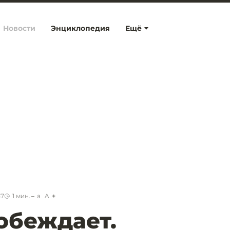
Новости
Энциклопедия
Ещё
57
1
мин.
a
A
обеждает.