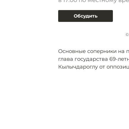
в 17:00 по местному вр
Обсудить
©
Основные соперники на 
глава государства 69-ле
Кылычдароглу от оппозиц