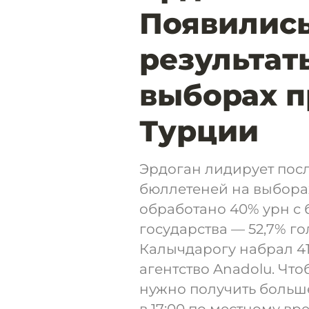
Появилис
результат
выборах п
Турции
Эрдоган лидирует пос
бюллетеней на выборах
обработано 40% урн с 
государства — 52,7% г
Калычдарогу набрал 41
агентство Anadolu. Что
нужно получить больше