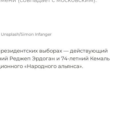
емени (совпадает с московским).
 Unsplash/Simon Infanger
президентских выборах — действующий
тний Реджеп Эрдоган и 74-летний Кемаль
ионного «Народного альянса».