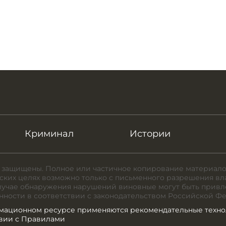
Криминал
Истории
 защищены. Полное или частичное копирование материало
ких целях возможно только с письменного разрешения вл
случае обнаружения нарушений виновные могут быть привл
нности в соответствии с законодательством Российской Ф
мационном ресурсе применяются рекомендательные техно
твии с Правилами