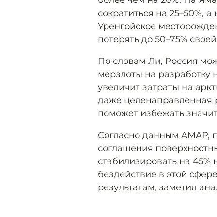
более чем на 20%. На Яма
сократиться на 25–50%, а 
Уренгойское месторожден
потерять до 50–75% свое
По словам Ли, Россия мо
мерзлоты на разработку н
увеличит затраты на аркт
даже целенаправленная 
поможет избежать значит
Согласно данным AMAP, 
соглашения поверхностны
стабилизировать на 45% 
бездействие в этой сфер
результатам, заметил ана