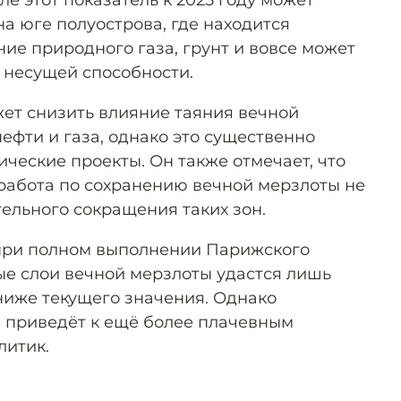
ле этот показатель к 2025 году может
на юге полуострова, где находится
ие природного газа, грунт и вовсе может
й несущей способности.
жет снизить влияние таяния вечной
ефти и газа, однако это существенно
ические проекты. Он также отмечает, что
работа по сохранению вечной мерзлоты не
ельного сокращения таких зон.
при полном выполнении Парижского
е слои вечной мерзлоты удастся лишь
ниже текущего значения. Однако
е приведёт к ещё более плачевным
литик.