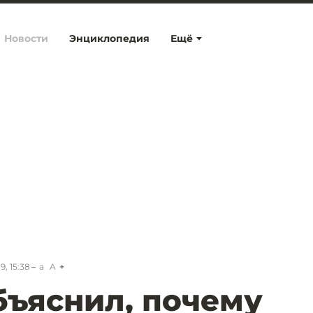
Новости
Энциклопедия
Ещё
9, 15:38
a
A
бъяснил, почему