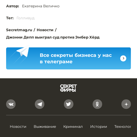
Автор:
Екатерина Величко
Тег:
Голливуд
Secretmag.ru
/
Новости
/
Джонни Депп выиграл суд против Эмбер Хёрд
Все секреты бизнеса у нас
в телеграме
Новости
Выживание
Криминал
Истории
Технологии