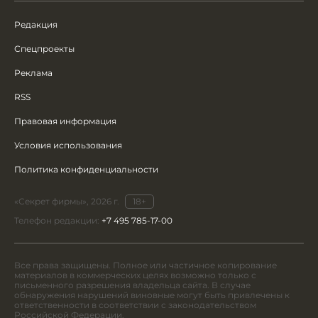
Редакция
Спецпроекты
Реклама
RSS
Правовая информация
Условия использования
Политика конфиденциальности
«Секрет фирмы», 2026 г.
18+
Телефон редакции:
+7 495 785-17-00
Все права защищены. Полное или частичное копирование
материалов в коммерческих целях возможно только с
письменного разрешения владельца сайта. В случае
обнаружения нарушений виновные могут быть привлечены к
ответственности в соответствии с законодательством
Российской Федерации.