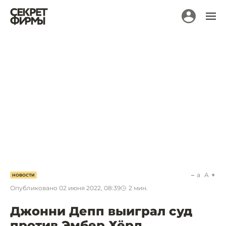
a
A
НОВОСТИ
Опубликовано
02 июня 2022, 08:39
2
мин.
Джонни Депп выиграл суд
против Эмбер Хёрд