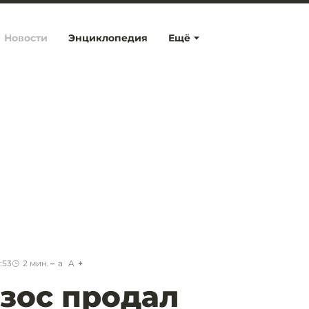
Новости
Энциклопедия
Ещё
:53
2
мин.
a
A
зос продал