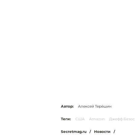
Автор:
Алексей Терёшин
Теги:
США
Amazon
Джефф Безос
Secretmag.ru
/
Новости
/