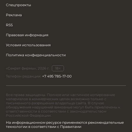
Спецпроекты
Реклама
RSS
Правовая информация
Условия использования
Политика конфиденциальности
«Секрет фирмы», 2026 г.
18+
Телефон редакции:
+7 495 785-17-00
Все права защищены. Полное или частичное копирование
материалов в коммерческих целях возможно только с
письменного разрешения владельца сайта. В случае
обнаружения нарушений виновные могут быть привлечены к
ответственности в соответствии с законодательством
Российской Федерации.
На информационном ресурсе применяются рекомендательные
технологии в соответствии с Правилами