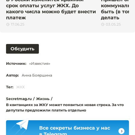
срок оплаты услуг ЖКХ. До
коммуналку:
какого числа можно будет внести
быть (в том 
платеж
делать
17.06.25
03.05.25
Обсудить
Источник:
«Известия»
Автор:
Анна Бояршина
Тег:
ЖКХ
Secretmag.ru
/
Жизнь
/
В квитанциях за ЖКУ может появиться новая строка. За что
депутаты предложили платить отдельно
Все секреты бизнеса у нас
в Telegram