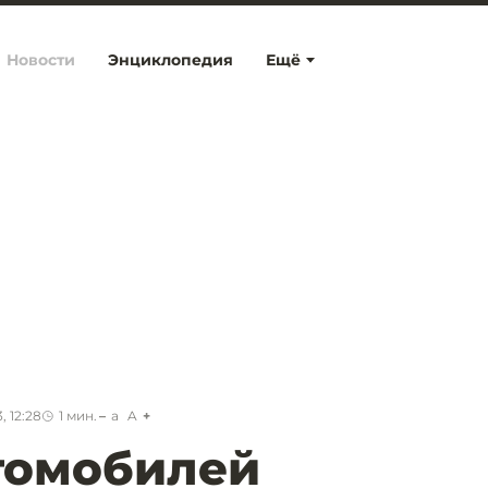
Новости
Энциклопедия
Ещё
, 12:28
1
мин.
a
A
томобилей