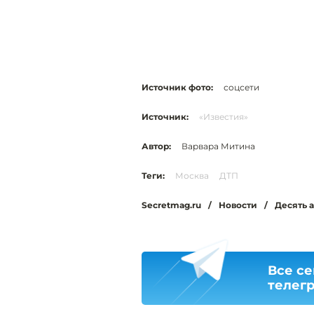
Источник фото:
соцсети
Источник:
«Известия»
Автор:
Варвара Митина
Теги:
Москва
ДТП
Secretmag.ru
/
Новости
/
Десять 
Все се
телег