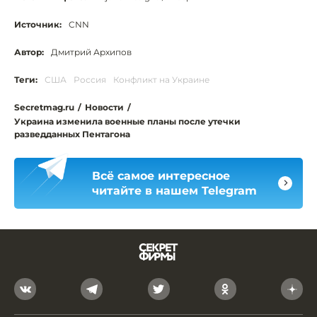
Источник:
CNN
Автор:
Дмитрий Архипов
Теги:
США
Россия
Конфликт на Украине
Secretmag.ru
/
Новости
/
Украина изменила военные планы после утечки
разведданных Пентагона
Всё самое интересное
читайте в нашем Telegram