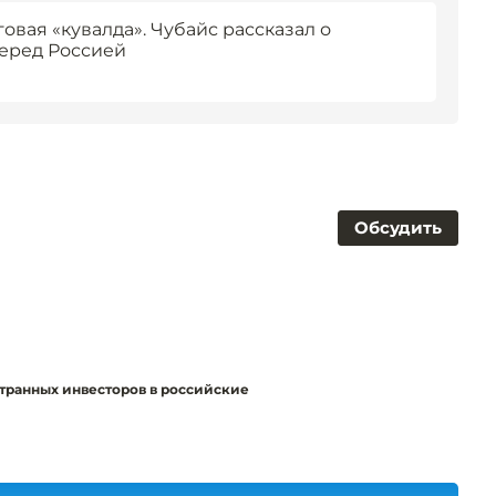
овая «кувалда». Чубайс рассказал о
перед Россией
Обсудить
странных инвесторов в российские