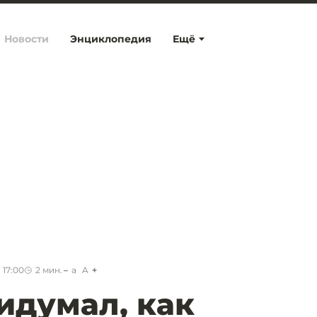
Новости
Энциклопедия
Ещё
 17:00
2
мин.
a
A
идумал, как