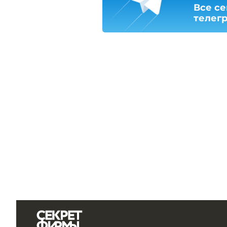
Все се
телег