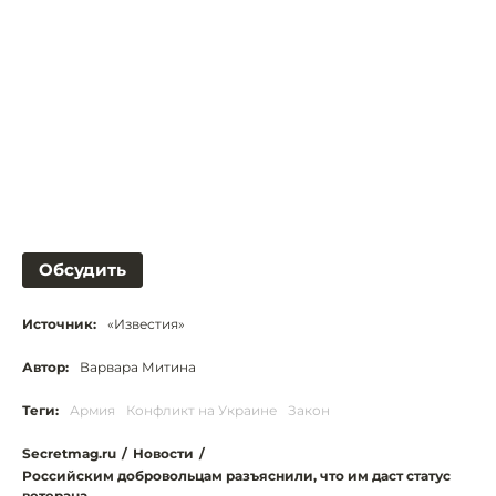
Обсудить
Источник:
«Известия»
Автор:
Варвара Митина
Теги:
Армия
Конфликт на Украине
Закон
Secretmag.ru
/
Новости
/
Российским добровольцам разъяснили, что им даст статус
ветерана