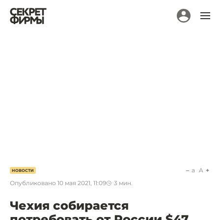
a
A
НОВОСТИ
Опубликовано
10 мая 2021, 11:09
3
мин.
Чехия собирается
потребовать от России $47