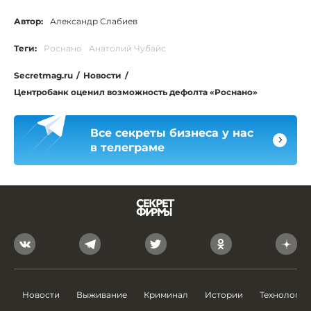
Автор:
Александр Слабиев
Теги:
Роснано
Анатолий Чубайс
Secretmag.ru
/
Новости
/
Центробанк оценил возможность дефолта «Роснано»
Все секреты бизнеса у нас
в телеграме
Новости
Выживание
Криминал
Истории
Технологии