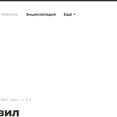
Новости
Энциклопедия
Ещё
7:20
1
мин.
a
A
вил