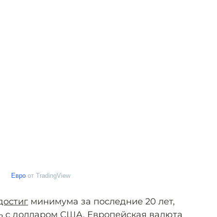
Евро
от TradingView
достиг
минимума за последние 20 лет,
ь с долларом США. Европейская валюта