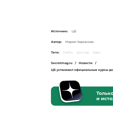
Источник:
ЦБ
Автор:
Мария Черкасова
Теги:
Рубль
Доллар
Евро
Secretmag.ru
/
Новости
/
ЦБ установил официальные курсы дол
Тольк
и ист