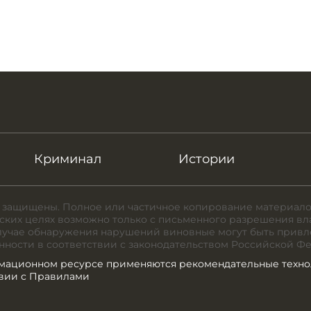
Криминал
Истории
 защищены. Полное или частичное копирование материало
ких целях возможно только с письменного разрешения вл
случае обнаружения нарушений виновные могут быть привл
нности в соответствии с законодательством Российской Ф
мационном ресурсе применяются рекомендательные техно
твии с Правилами