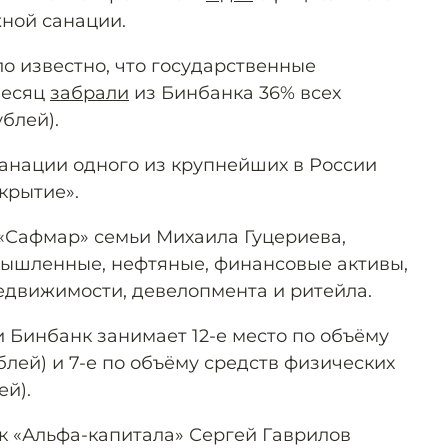
ной санации.
ало известно, что государственные
месяц
забрали
из Бинбанка 36% всех
блей).
анации одного из крупнейших в России
крытие».
 «Сафмар» семьи Михаила Гуцериева,
мышленные, нефтяные, финансовые активы,
недвижимости, девелопмента и ритейла.
 Бинбанк занимает 12-е место по объёму
ублей) и 7-е по объёму средств физических
ей).
ик «Альфа-капитала» Сергей Гаврилов