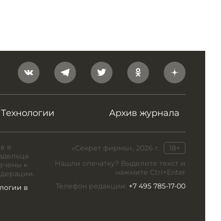
Технологии
Архив журнала
в в
«Секрет фирмы», 2026 г.
18+
адельца
Нашли опечатку? Выделите текст и
ечены к
нажмите Ctrl+Enter
едерации.
Телефон редакции:
+7 495 785-17-00
логии в