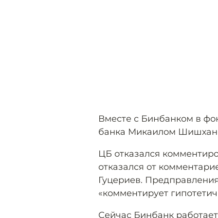
Вместе с Бинбанком в фо
банка Микаилом Шишхано
ЦБ отказался комментир
отказался от комментарие
Гуцериев. Предправления
«комментирует гипотетиче
Сейчас Бинбанк работае