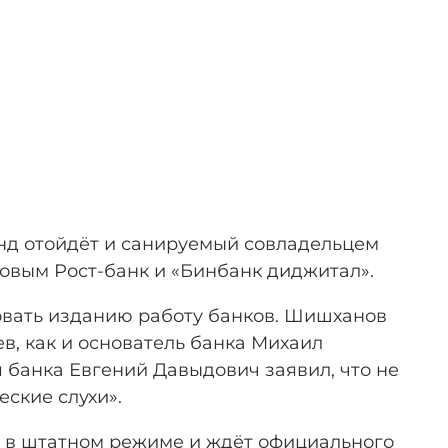
нд отойдёт и санируемый совладельцем
вым Рост-банк и «Бинбанк диджитал».
овать изданию работу банков. Шишханов
в, как и основатель банка Михаил
 банка Евгений Давыдович заявил, что не
ские слухи».
т в штатном режиме и
ждёт
официального