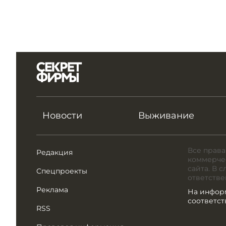
Новости
Выживание
Все права
Редакция
коммерчес
сайта. В 
Спецпроекты
ответстве
Реклама
На инфор
соответс
RSS