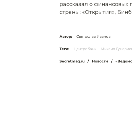
рассказал о финансовых 
страны: «Открытия», Бин
Автор:
Святослав Иванов
Теги:
Центробанк
Михаил Гуцерие
Secretmag.ru
/
Новости
/
«Ведомо