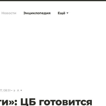
Новости
Энциклопедия
Ещё
7, 08:51
a
A
и»: ЦБ готовится