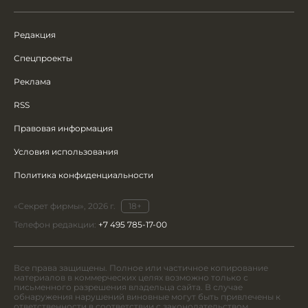
Редакция
Спецпроекты
Реклама
RSS
Правовая информация
Условия использования
Политика конфиденциальности
«Секрет фирмы», 2026 г.
18+
Телефон редакции:
+7 495 785-17-00
Все права защищены. Полное или частичное копирование
материалов в коммерческих целях возможно только с
письменного разрешения владельца сайта. В случае
обнаружения нарушений виновные могут быть привлечены к
ответственности в соответствии с законодательством