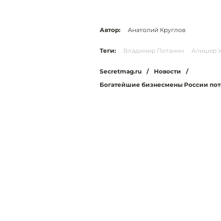
Автор:
Анатолий Круглов
Теги:
Владимир Потанин
Алишер 
Secretmag.ru
/
Новости
/
Богатейшие бизнесмены России поте