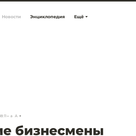
Новости
Энциклопедия
Ещё
8:11
a
A
ие бизнесмены