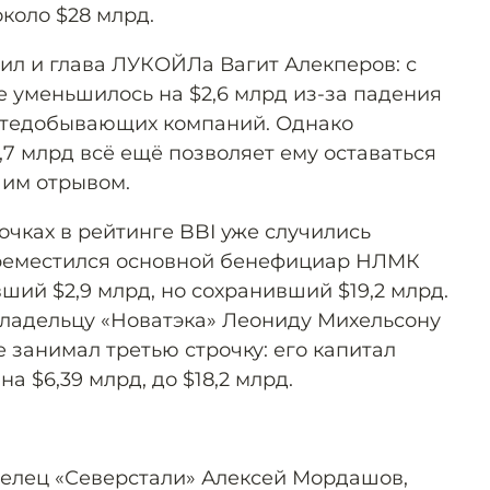
коло $28 млрд.
нил и глава ЛУКОЙЛа Вагит Алекперов: с
е уменьшилось на $2,6 млрд из-за падения
ефтедобывающих компаний. Однако
,7 млрд всё ещё позволяет ему оставаться
шим отрывом.
рочках в рейтинге BBI уже случились
ереместился основной бенефициар НЛМК
ий $2,9 млрд, но сохранивший $19,2 млрд.
ладельцу «Новатэка» Леониду Михельсону
е занимал третью строчку: его капитал
на $6,39 млрд, до $18,2 млрд.
аделец «Северстали» Алексей Мордашов,