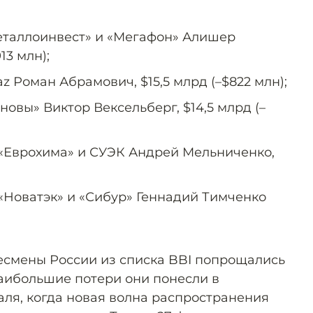
Металлоинвест» и «Мегафон» Алишер
13 млн);
az Роман Абрамович, $15,5 млрд (–$822 млн);
новы» Виктор Вексельберг, $14,5 млрд (–
 «Еврохима» и СУЭК Андрей Мельниченко,
 «Новатэк» и «Сибур» Геннадий Тимченко
.
несмены России из списка BBI попрощались
наибольшие потери они понесли в
я, когда новая волна распространения