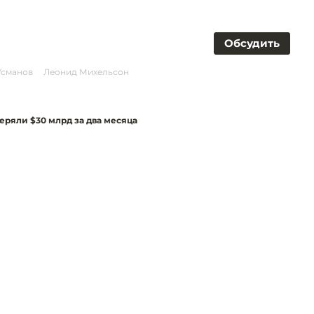
Обсудить
Усманов
Леонид Михельсон
ряли $30 млрд за два месяца