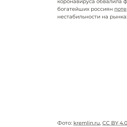
коронавируса обвалила ф
богатейших россиян
поте
нестабильности на рынка
Фото:
kremlin.ru
,
CC BY 4.