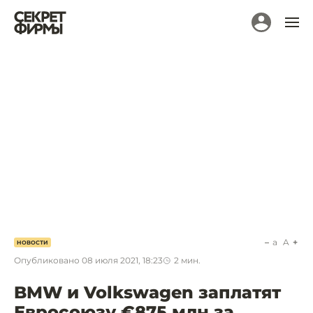
a
A
НОВОСТИ
Опубликовано
08 июля 2021, 18:23
2
мин.
BMW и Volkswagen заплатят
Евросоюзу €875 млн за