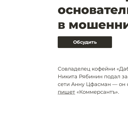
основател
в мошенн
Обсудить
Совладелец кофейни «Даб
Никита Рябинин подал за
сети Анну Цфасман — он 
пишет
«Коммерсантъ».