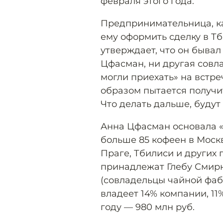
февраля этого года.
Предпринимательница, ка
ему оформить сделку в Тб
утверждает, что он бывал 
Цфасман, ни другая совл
могли приехать» на встре
образом пытается получи
Что делать дальше, будут
Анна Цфасман основала «Д
больше 85 кофеен в Москв
Праге, Тбилиси и других 
принадлежат Глебу Смирн
(совладельцы чайной фаб
владеет 14% компании, 11
году — 980 млн руб.