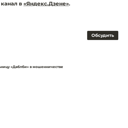
 канал в
«Яндекс.Дзене»
.
Обсудить
ьницу «Даблби» в мошенничестве