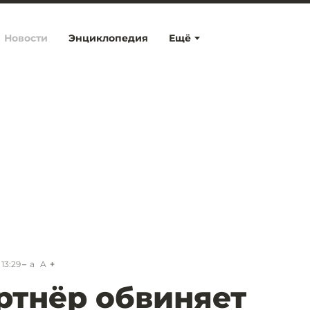
Новости
Энциклопедия
Ещё
13:29
a
A
ртнёр обвиняет