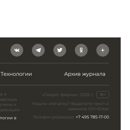
Технологии
Архив журнала
в в
«Секрет фирмы», 2026 г.
18+
адельца
Нашли опечатку? Выделите текст и
ечены к
нажмите Ctrl+Enter
едерации.
Телефон редакции:
+7 495 785-17-00
логии в