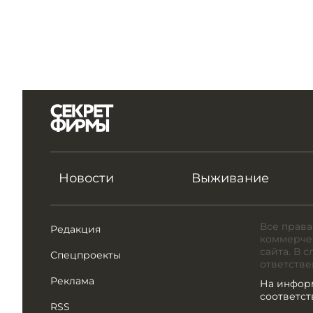
Новости
Выживание
Все права
Редакция
коммерчес
сайта. В 
Спецпроекты
ответстве
Реклама
На инфор
соответс
RSS