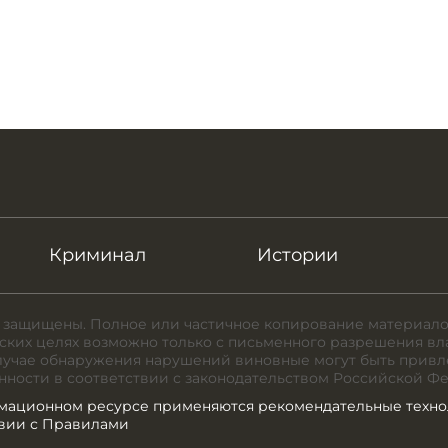
Криминал
Истории
 защищены. Полное или частичное копирование материало
ких целях возможно только с письменного разрешения вл
случае обнаружения нарушений виновные могут быть привл
нности в соответствии с законодательством Российской Ф
мационном ресурсе применяются рекомендательные техно
твии с Правилами