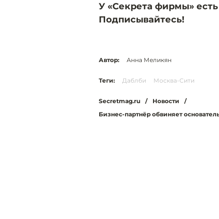
У «Секрета фирмы» есть
Подписывайтесь!
Автор:
Анна Меликян
Теги:
Даблби
Москва-Сити
Secretmag.ru
/
Новости
/
Бизнес-партнёр обвиняет основател