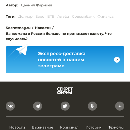
Автор:
Даниил Фарниев
Теги:
Доллар
Евро
ВТБ
Альфа
Совкомбанк
Финансы
Secretmag.ru
/
Новости
/
Банкоматы в России больше не принимают валюту. Что
случилось?
Экспресс-доставка
новостей в нашем
телеграме
Новости
Выживание
Криминал
Истории
Технологии