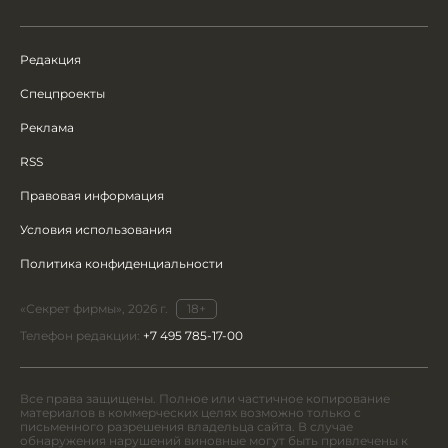
Редакция
Спецпроекты
Реклама
RSS
Правовая информация
Условия использования
Политика конфиденциальности
«Секрет фирмы», 2026 г.
18+
Телефон редакции:
+7 495 785-17-00
Все права защищены. Полное или частичное копирование
материалов в коммерческих целях возможно только с
письменного разрешения владельца сайта. В случае
обнаружения нарушений виновные могут быть привлечены к