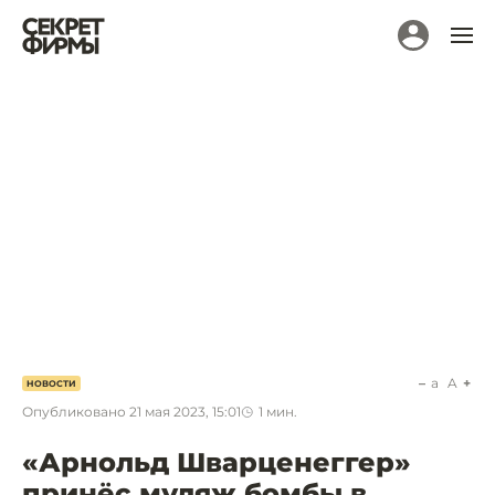
a
A
НОВОСТИ
Опубликовано
21 мая 2023, 15:01
1
мин.
«Арнольд Шварценеггер»
принёс муляж бомбы в