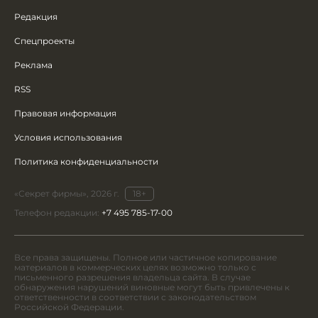
Редакция
Спецпроекты
Реклама
RSS
Правовая информация
Условия использования
Политика конфиденциальности
«Секрет фирмы», 2026 г.
18+
Телефон редакции:
+7 495 785-17-00
Все права защищены. Полное или частичное копирование
материалов в коммерческих целях возможно только с
письменного разрешения владельца сайта. В случае
обнаружения нарушений виновные могут быть привлечены к
ответственности в соответствии с законодательством
Российской Федерации.