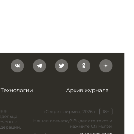
Технологии
Архив журнала
в в
«Секрет фирмы», 2026 г.
18+
адельца
Нашли опечатку? Выделите текст и
ечены к
нажмите Ctrl+Enter
едерации.