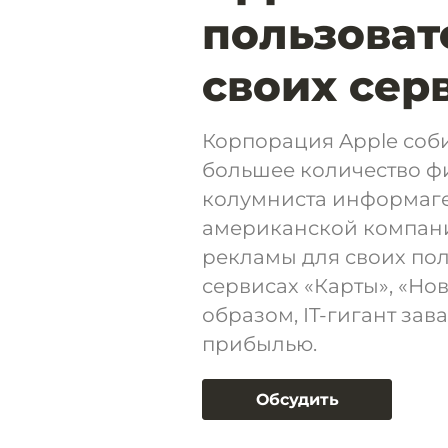
пользоват
своих сер
Корпорация Apple соб
большее количество ф
колумниста информаге
американской компани
рекламы для своих пол
сервисах «Карты», «Нов
образом, IT-гигант зав
прибылью.
Обсудить