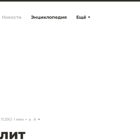
Новости
Энциклопедия
Ещё
11:29
1
мин.
a
A
алит