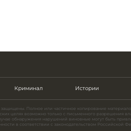
Криминал
Истории
 защищены. Полное или частичное копирование материало
ких целях возможно только с письменного разрешения вл
случае обнаружения нарушений виновные могут быть привл
нности в соответствии с законодательством Российской Ф