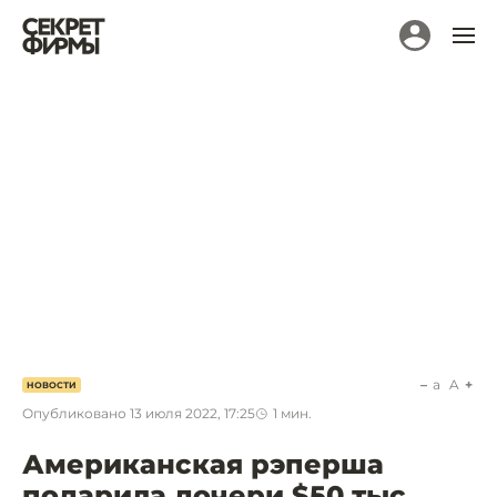
a
A
НОВОСТИ
Опубликовано
13 июля 2022, 17:25
1
мин.
Американская рэперша
подарила дочери $50 тыс.