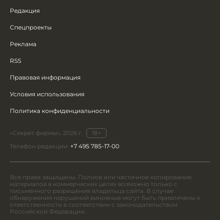
Редакция
Спецпроекты
Реклама
RSS
Правовая информация
Условия использования
Политика конфиденциальности
«Секрет фирмы», 2026 г.
18+
Телефон редакции:
+7 495 785-17-00
Все права защищены. Полное или частичное копирование
материалов в коммерческих целях возможно только с
письменного разрешения владельца сайта. В случае
обнаружения нарушений виновные могут быть привлечены к
ответственности в соответствии с законодательством
Российской Федерации.