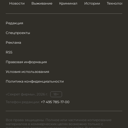
Новости
Выживание
Криминал
Истории
Технологии
Редакция
Спецпроекты
Реклама
RSS
Правовая информация
Условия использования
Политика конфиденциальности
«Секрет фирмы», 2026 г.
18+
Телефон редакции:
+7 495 785-17-00
Все права защищены. Полное или частичное копирование
материалов в коммерческих целях возможно только с
письменного разрешения владельца сайта. В случае