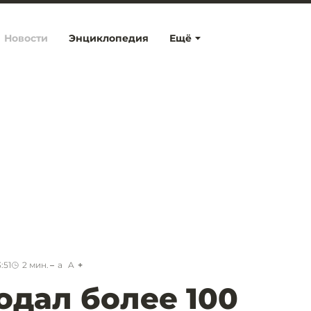
Новости
Энциклопедия
Ещё
:51
2
мин.
a
A
одал более 100