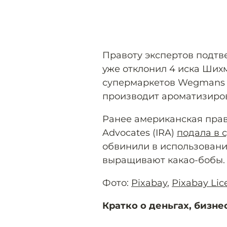
Правоту экспертов подтве
уже отклонил 4 иска Шихм
супермаркетов Wegmans и
производит ароматизиро
Ранее американская право
Advocates (IRA)
подала в 
обвинили в использовании
выращивают какао-бобы.
Фото:
Pixabay
,
Pixabay Lic
Кратко о деньгах, бизне