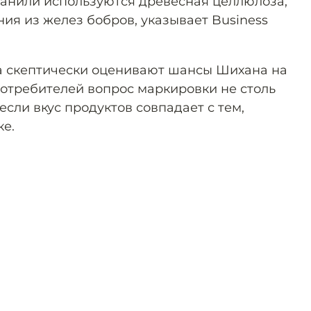
ванили используются древесная целлюлоза,
ия из желез бобров, указывает Business
а скептически оценивают шансы Шихана на
 потребителей вопрос маркировки не столь
сли вкус продуктов совпадает с тем,
ке.