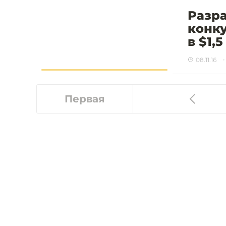
Разр
конку
в $1,
08.11.16
Первая