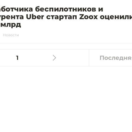
аботчика беспилотников и
рента Uber стартап Zoox оценил
5 млрд
Новости
1
Последня