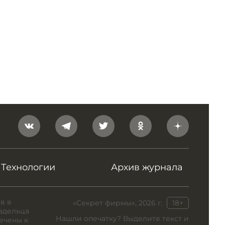
Технологии
Архив журнала
в в
«Секрет фирмы», 2026 г.
18+
адельца
Нашли опечатку? Выделите текст и
ечены к