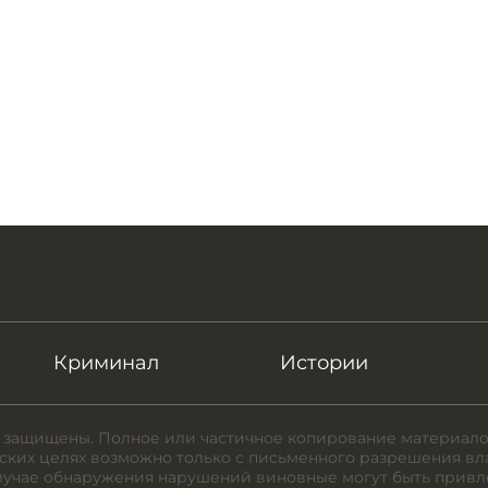
Криминал
Истории
 защищены. Полное или частичное копирование материало
ких целях возможно только с письменного разрешения вл
случае обнаружения нарушений виновные могут быть привл