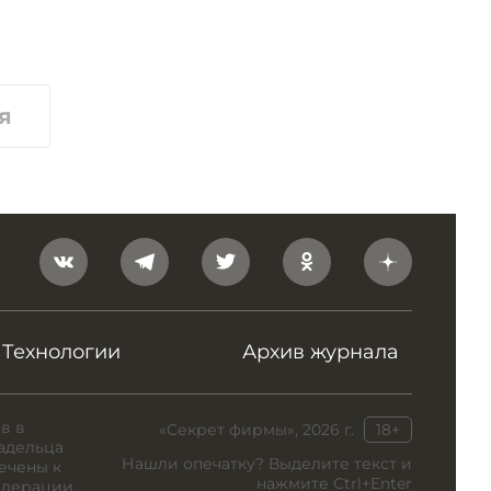
я
Технологии
Архив журнала
в в
«Секрет фирмы», 2026 г.
18+
адельца
Нашли опечатку? Выделите текст и
ечены к
нажмите Ctrl+Enter
едерации.