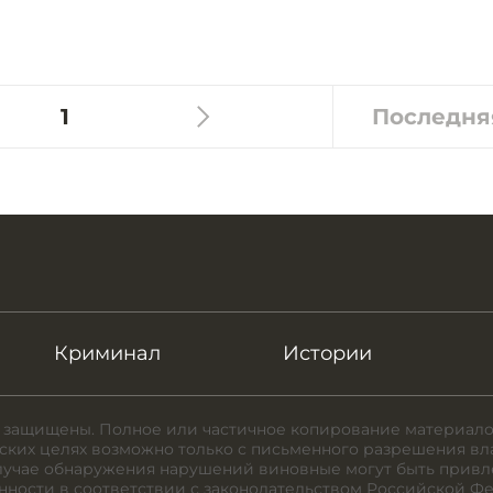
1
Последня
Криминал
Истории
 защищены. Полное или частичное копирование материало
ких целях возможно только с письменного разрешения вл
случае обнаружения нарушений виновные могут быть привл
нности в соответствии с законодательством Российской Ф