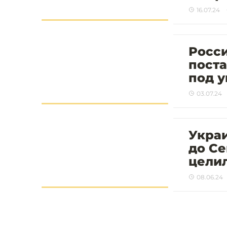
16.07.24
Росси
поста
под у
03.07.24
Укра
до Се
цели
08.06.24