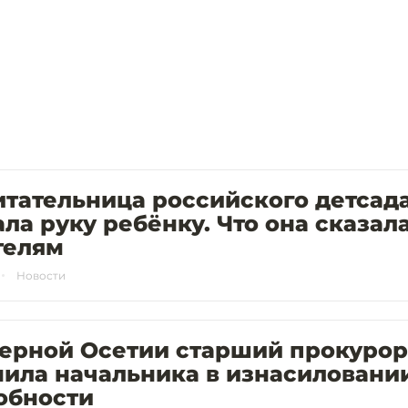
тательница российского детсад
ла руку ребёнку. Что она сказал
телям
Новости
верной Осетии старший прокурор
ила начальника в изнасиловани
обности