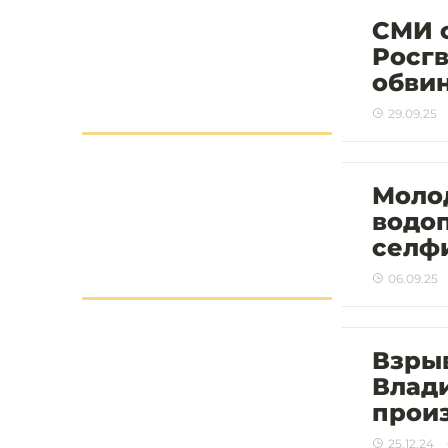
СМИ 
Росгв
обвин
29.09.25
Моло
водоп
селф
06.09.25
Взрыв
Влади
прои
25.12.24