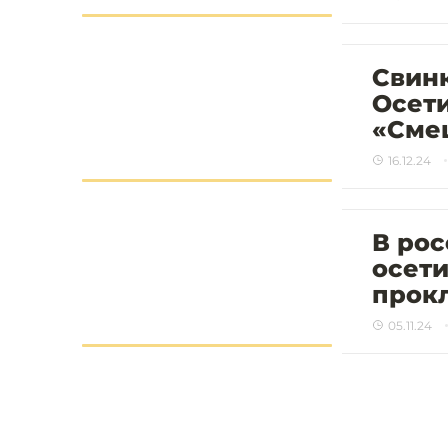
Свинк
Осет
«Сме
16.12.24
В ро
осети
прок
05.11.24