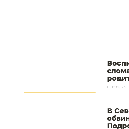
Воспи
слома
роди
10.08.24
В Се
обвин
Подр