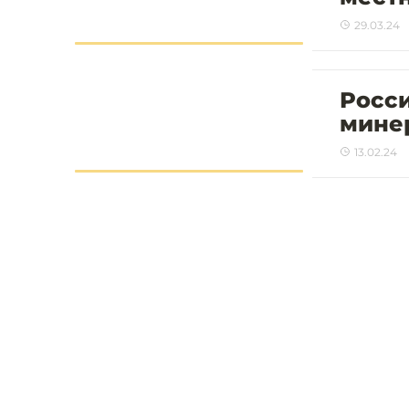
29.03.24
Росси
минер
13.02.24