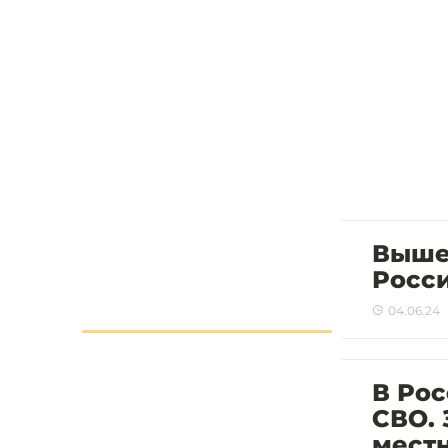
Выше
Росси
04.06.24
В Рос
СВО. 
мест