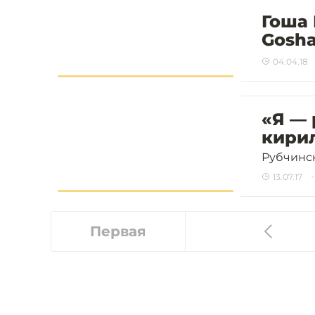
Гоша
Gosha
04.04.18
«Я — 
кири
Рубчинск
13.07.17
Первая