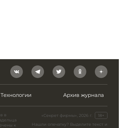
Технологии
Архив журнала
в в
«Секрет фирмы», 2026 г.
18+
адельца
Нашли опечатку? Выделите текст и
ечены к