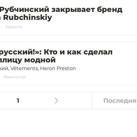
 Рубчинский закрывает бренд
 Rubchinskiy
Новости
русский!»: Кто и как сделал
ллицу модной
ий, Vêtements, Heron Preston
Технологии
1
Последня