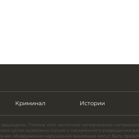
Криминал
Истории
 защищены. Полное или частичное копирование материало
ких целях возможно только с письменного разрешения вл
случае обнаружения нарушений виновные могут быть привл