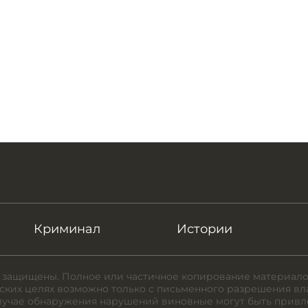
Криминал
Истории
 защищены. Полное или частичное копирование материало
ких целях возможно только с письменного разрешения вл
случае обнаружения нарушений виновные могут быть привл