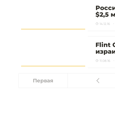
Росси
$2,5 
14.12.16
Flint
израи
11.08.16
Первая