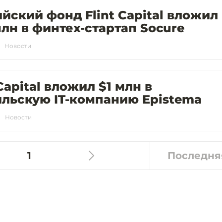
йский фонд Flint Capital вложил
млн в финтех-стартап Socure
Новости
 Capital вложил $1 млн в
льскую IT-компанию Epistema
Новости
1
Последня