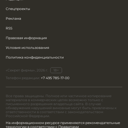
Спецпроекты
Реклама
RSS
Правовая информация
Условия использования
Политика конфиденциальности
«Секрет фирмы», 2026 г.
18+
Телефон редакции:
+7 495 785-17-00
Все права защищены. Полное или частичное копирование
материалов в коммерческих целях возможно только с
письменного разрешения владельца сайта. В случае
обнаружения нарушений виновные могут быть привлечены к
ответственности в соответствии с законодательством
Российской Федерации.
На информационном ресурсе применяются рекомендательные
технологии в соответствии с Правилами