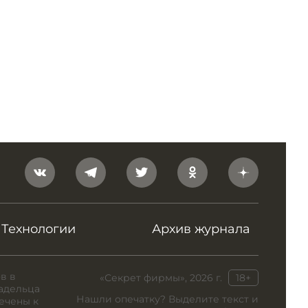
Технологии
Архив журнала
в в
«Секрет фирмы», 2026 г.
18+
адельца
Нашли опечатку? Выделите текст и
ечены к