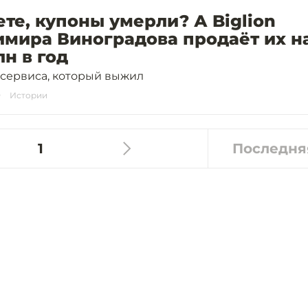
те, купоны умерли? А Biglion
мира Виноградова продаёт их н
лн в год
сервиса, который выжил
Истории
1
Последня