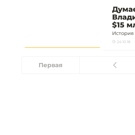
Думае
Влади
$15 м
История 
24.10.18
Первая