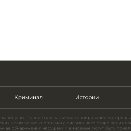
Криминал
Истории
 защищены. Полное или частичное копирование материало
ких целях возможно только с письменного разрешения вл
случае обнаружения нарушений виновные могут быть привл