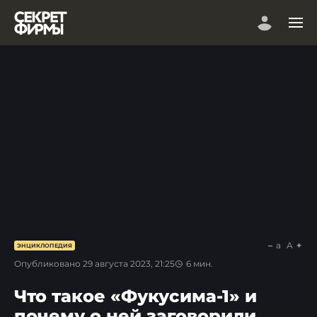
a
A
ЭНЦИКЛОПЕДИЯ
Опубликовано
29 августа 2023, 21:25
6
мин.
Что такое «Фукусима-1» и
почему о ней заговорили