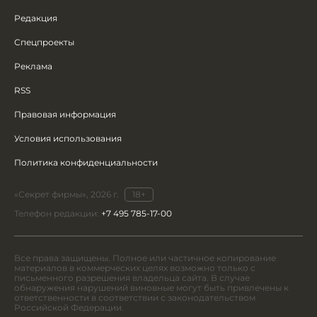
Редакция
Спецпроекты
Реклама
RSS
Правовая информация
Условия использования
Политика конфиденциальности
«Секрет фирмы», 2026 г.
18+
Телефон редакции:
+7 495 785-17-00
Все права защищены. Полное или частичное копирование
материалов в коммерческих целях возможно только с
письменного разрешения владельца сайта. В случае
обнаружения нарушений виновные могут быть привлечены к
ответственности в соответствии с законодательством
Российской Федерации.