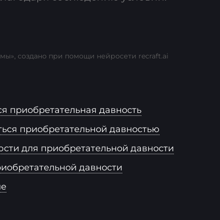
мы», создано при помощи нейросети recraft.ai
ся приобретательная давность
ться приобретательной давностью
юсти для приобретательной давности
иобретательной давности
ие