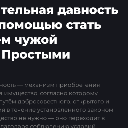
тельная давность
ё помощью стать
ем чужой
 Простыми
ность — механизм приобретения
а имущество, согласно которому
путём добросовестного, открытого и
я в течение установленного законом
щество не нужно — оно переходит в
благодаря соблюдению условий.