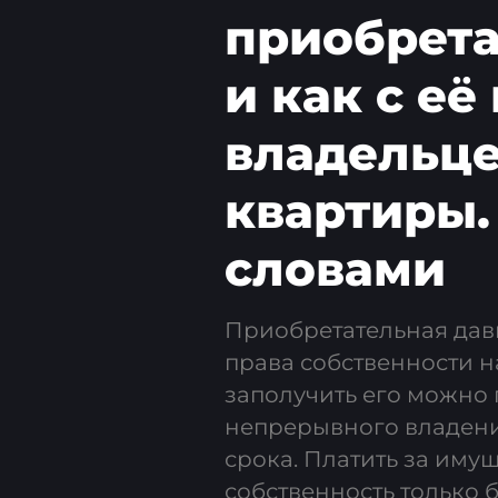
приобрета
и как с е
владельц
квартиры.
словами
Приобретательная дав
права собственности н
заполучить его можно 
непрерывного владени
срока. Платить за иму
собственность только 