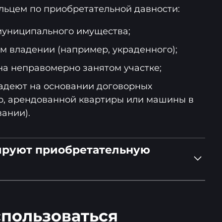
ельцем по приобретательной давности:
муниципального имущества;
м владении (например, украденного);
на неправомерно занятом участке;
адеют на основании договорных
р, арендованной квартиры или машины в
ании).
ируют приобретательную
 кодекса РФ
спользоваться