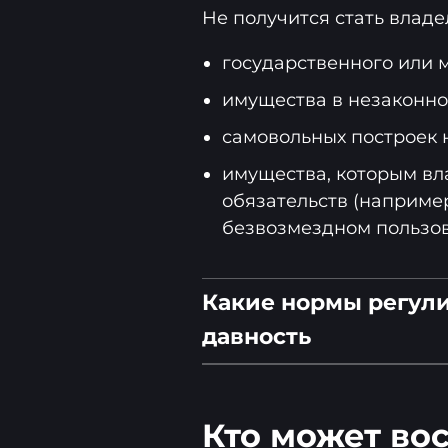
Не получится стать влад
государственного или 
имущества в незаконно
самовольных построек 
имущества, которым вл
обязательств (наприме
безвозмездном пользов
Какие нормы регул
давность
ст. 234 Гражданского
Кто может во