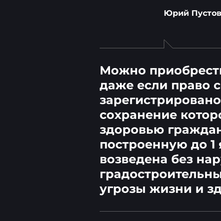
Юрий Пустов
Можно приобрести
даже если право с
зарегистрировано
сохранение котор
здоровью гражда
построенную до 1 
возведена без на
градостроительны
угрозы жизни и з