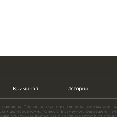
Криминал
Истории
 защищены. Полное или частичное копирование материало
ких целях возможно только с письменного разрешения вл
случае обнаружения нарушений виновные могут быть привл