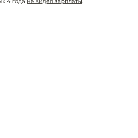
ых 4 года
не видел зарплаты
.