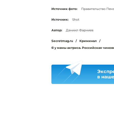
Источник фото:
Правительство Пен
Источник:
Shot
Автор:
Даниил Фарниев
Secretmag.ru
/
Криминал
/
Я у мамы актриса. Российская чинов
Экспр
в наш