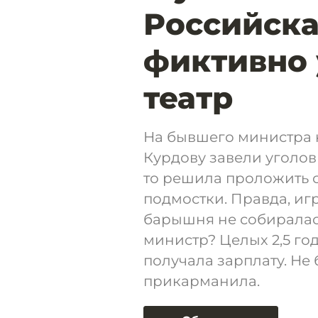
Российска
фиктивно 
театр
На бывшего министра 
Курдову завели уголов
то решила проложить с
подмостки. Правда, игр
барышня не собиралась
министр? Целых 2,5 го
получала зарплату. Не 
прикарманила.