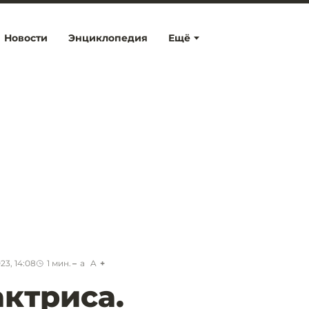
Новости
Энциклопедия
Ещё
23, 14:08
1
мин.
a
A
актриса.