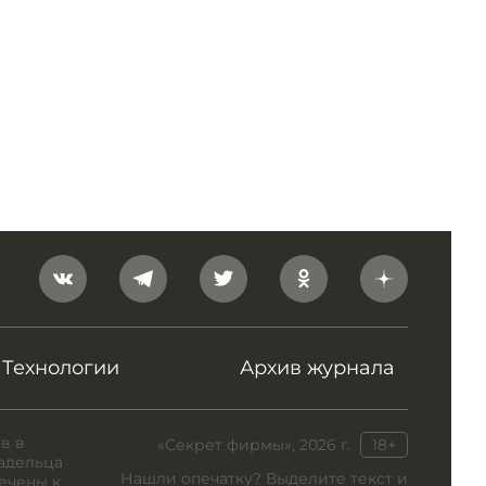
Технологии
Архив журнала
в в
«Секрет фирмы», 2026 г.
18+
адельца
Нашли опечатку? Выделите текст и
ечены к